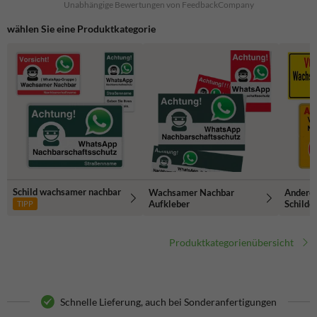
Unabhängige Bewertungen von FeedbackCompany
wählen Sie eine Produktkategorie
Schild wachsamer nachbar
Wachsamer Nachbar
Andere 
Aufkleber
Schilde
TIPP
Produktkategorienübersicht
Schnelle Lieferung, auch bei Sonderanfertigungen