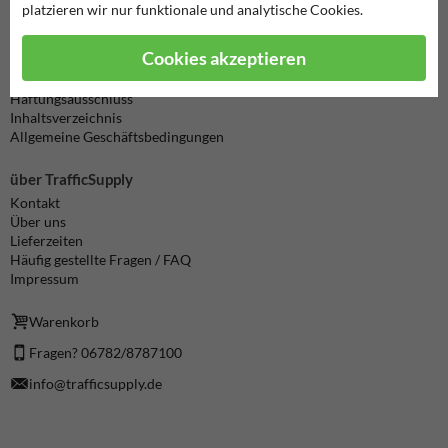
platzieren wir nur funktionale und analytische Cookies.
Informationen
Cookies akzeptieren
Produkt zurücksenden
Cookie / Datenschutz
Haftungsausschluss
Inhaltsverzeichnis
Allgemeine Geschäftsbedingungen
über TrafficSupply
Kontakt
Über uns
Lieferzeiten
Häufig gestellte Fragen / FAQ
Impressum
Warenkorb
Fragen? 06782/8787100
info@trafficsupply.de