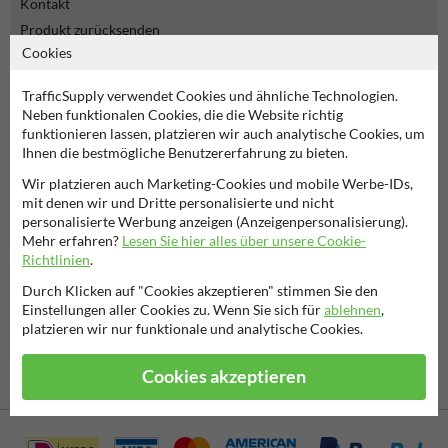
Kontakt
Produkt zurücksenden
Cookies
Übersicht Verkehrsschilder
TrafficSupply verwendet Cookies und ähnliche Technologien.
Nicht das, wonach Sie suchen?
TIP!
Neben funktionalen Cookies, die die Website richtig
senden Sie uns Ihren Entwurf
funktionieren lassen, platzieren wir auch analytische Cookies, um
Ihnen die bestmögliche Benutzererfahrung zu bieten.
Wir platzieren auch Marketing-Cookies und mobile Werbe-IDs,
mit denen wir und Dritte personalisierte und nicht
personalisierte Werbung anzeigen (Anzeigenpersonalisierung).
7061
Bewertungen
Mehr erfahren?
Lesen Sie hier alles über unsere Cookie-
Rating
9.4
Richtlinien
.
Durch Klicken auf "Cookies akzeptieren" stimmen Sie den
Einstellungen aller Cookies zu. Wenn Sie sich für
ablehnen
,
platzieren wir nur funktionale und analytische Cookies.
Cookies akzeptieren