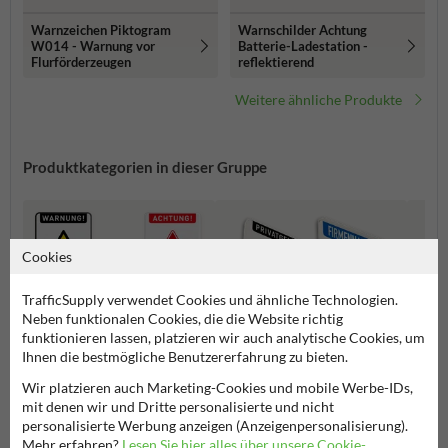
Warnzeichen Piktogram
Warnschilder Achtung
W014 - Warnung vor
Batterie-Ladestation -
Flurförderzeugen
reflektierend
Weitere ähnliche Produkte
Produktkategorien in dieser Gruppe
Cookies
TrafficSupply verwendet Cookies und ähnliche Technologien.
Neben funktionalen Cookies, die die Website richtig
funktionieren lassen, platzieren wir auch analytische Cookies, um
Ihnen die bestmögliche Benutzererfahrung zu bieten.
Wir platzieren auch Marketing-Cookies und mobile Werbe-IDs,
mit denen wir und Dritte personalisierte und nicht
Warnschilder
Privatgrundstück Schilder
Spielp
personalisierte Werbung anzeigen (Anzeigenpersonalisierung).
Mehr erfahren?
Lesen Sie hier alles über unsere Cookie-