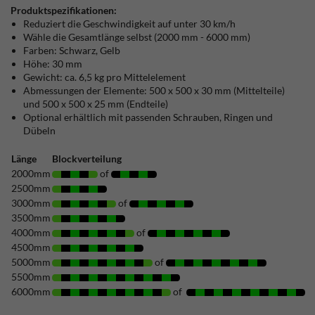
Produktspezifikationen:
Reduziert die Geschwindigkeit auf unter 30 km/h
Wähle die Gesamtlänge selbst (2000 mm - 6000 mm)
Farben: Schwarz, Gelb
Höhe: 30 mm
Gewicht: ca. 6,5 kg pro Mittelelement
Abmessungen der Elemente: 500 x 500 x 30 mm (Mittelteile)
und 500 x 500 x 25 mm (Endteile)
Optional erhältlich mit passenden Schrauben, Ringen und
Dübeln
Länge
Blockverteilung
2000mm
of
2500mm
3000mm
of
3500mm
4000mm
of
4500mm
5000mm
of
5500mm
6000mm
of