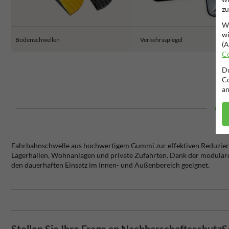
zu
Wi
wi
Bodenschwellen
Verkehrsspiegel
(A
Co
Du
Co
an
Fahrbahnschwelle aus hochwertigem Gummi zur effektiven Reduzierun
Lagerhallen, Wohnanlagen und private Zufahrten. Dank der modularen 
den dauerhaften Einsatz im Innen- und Außenbereich geeignet.