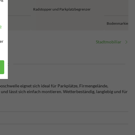
Radstopper und Parkplatzbegrenzer
Bodenmarkierun
e
er
Stadtmobiliar
rüft
chwelle eignet sich ideal für Parkplätze, Firmengelände,
und lässt sich einfach montieren. Wetterbeständig, langlebig und für