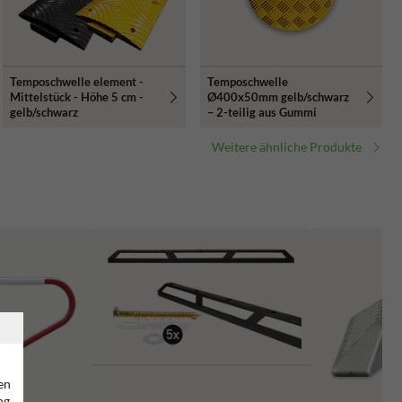
Temposchwelle element -
Temposchwelle
Mittelstück - Höhe 5 cm -
Ø400x50mm gelb/schwarz
gelb/schwarz
– 2-teilig aus Gummi
Weitere ähnliche Produkte
en
ng