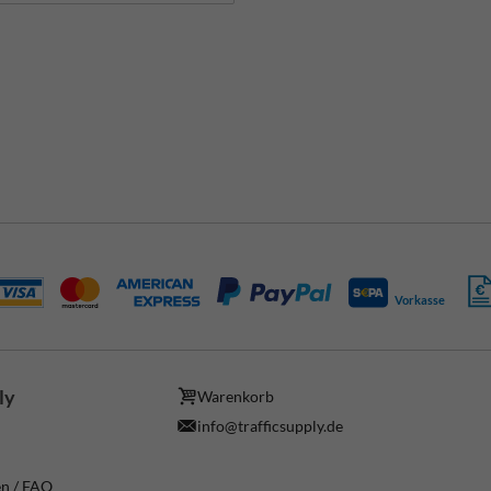
Vorkasse
ly
Warenkorb
info@trafficsupply.de
en / FAQ