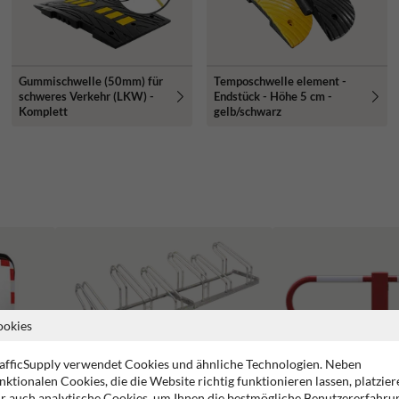
Gummischwelle (50mm) für
Temposchwelle element -
schweres Verkehr (LKW) -
Endstück - Höhe 5 cm -
Komplett
gelb/schwarz
ookies
afficSupply verwendet Cookies und ähnliche Technologien. Neben
nktionalen Cookies, die die Website richtig funktionieren lassen, platzier
r auch analytische Cookies, um Ihnen die bestmögliche Benutzererfahru