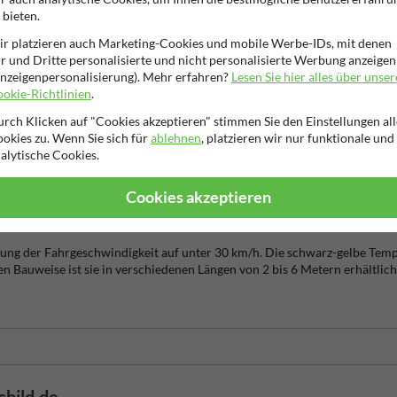
 bieten.
Fahrradständer
r platzieren auch Marketing-Cookies und mobile Werbe-IDs, mit denen
r und Dritte personalisierte und nicht personalisierte Werbung anzeigen
Parkplatzsperren
nzeigenpersonalisierung). Mehr erfahren?
Lesen Sie hier alles über unser
okie-Richtlinien
.
rch Klicken auf "Cookies akzeptieren" stimmen Sie den Einstellungen all
okies zu. Wenn Sie sich für
ablehnen
, platzieren wir nur funktionale und
alytische Cookies.
2 Jahre Werksgarantie
99% Vandalismusresisten
TUV Gep
Cookies akzeptieren
g der Fahrgeschwindigkeit auf unter 30 km/h. Die schwarz-gelbe Tempos
Bauweise ist sie in verschiedenen Längen von 2 bis 6 Metern erhältlich 