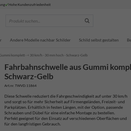
lung
Hohe Kundenzufriedenheit
Produkt suchen...
r
Andere Modelle nachbar Schilder
Schild selbst gestalten
Be
Gummi komplett - < 30 km/h - 30 mm hoch - Schwarz-Gelb
Fahrbahnschwelle aus Gummi komple
Schwarz-Gelb
Art.nr. TWVD.11864
Diese Schwelle reduziert die Fahrgeschwindigkeit auf unter 30 km/h
und sorgt so für mehr Sicherheit auf Firmengeländen, Freizeit- und
Parkplätzen. Erhältlich in festen Längen, mit der Option, passende
Schrauben und Dübel für eine einfache Montage zu bestellen.
Perfekt geeignet für den Einsatz auf verschiedenen Oberflächen und
für den langfristigen Gebrauch.