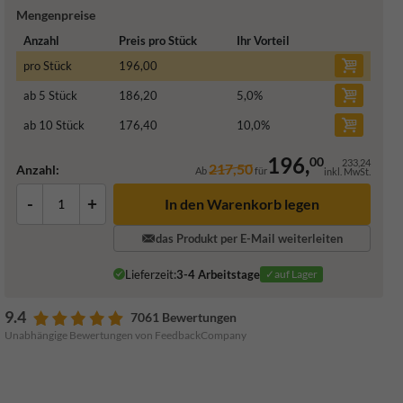
Mengenpreise
Anzahl
Preis pro Stück
Ihr Vorteil
pro Stück
196,00
ab 5 Stück
186,20
5,0
%
ab 10 Stück
176,40
10,0
%
196,
00
233,24
217,50
Anzahl:
Ab
für
inkl. MwSt.
-
+
In den Warenkorb legen
das Produkt per E-Mail weiterleiten
Lieferzeit:
3-4 Arbeitstage
✓auf Lager
9.4
7061 Bewertungen
Unabhängige Bewertungen von FeedbackCompany