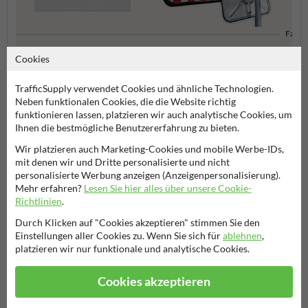
Fahrr
Bodenmarkierung
Verkehrsspiegel
Cookies
TrafficSupply verwendet Cookies und ähnliche Technologien.
Stadtmobiliar
Neben funktionalen Cookies, die die Website richtig
funktionieren lassen, platzieren wir auch analytische Cookies, um
Ihnen die bestmögliche Benutzererfahrung zu bieten.
Wir platzieren auch Marketing-Cookies und mobile Werbe-IDs,
Stellen Sie Ihre Frage an NachbarschaftsschutzSchild.de
mit denen wir und Dritte personalisierte und nicht
personalisierte Werbung anzeigen (Anzeigenpersonalisierung).
Name*
Mehr erfahren?
Lesen Sie hier alles über unsere Cookie-
Richtlinien
.
Durch Klicken auf "Cookies akzeptieren" stimmen Sie den
Firmenname
Einstellungen aller Cookies zu. Wenn Sie sich für
ablehnen
,
platzieren wir nur funktionale und analytische Cookies.
Cookies akzeptieren
E-Mail-Adresse*