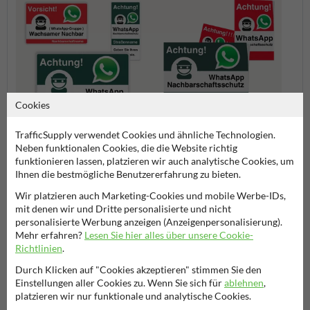
Cookies
TrafficSupply verwendet Cookies und ähnliche Technologien.
Wachsamer Nachbar
Wachsamer Nachbar Schilder
Neben funktionalen Cookies, die die Website richtig
Aufkleber (Tür oder Fenster)
funktionieren lassen, platzieren wir auch analytische Cookies, um
Ihnen die bestmögliche Benutzererfahrung zu bieten.
Wachsamer Nachbar
Wir platzieren auch Marketing-Cookies und mobile Werbe-IDs,
mit denen wir und Dritte personalisierte und nicht
personalisierte Werbung anzeigen (Anzeigenpersonalisierung).
Mehr erfahren?
Lesen Sie hier alles über unsere Cookie-
Stellen Sie Ihre Frage an NachbarschaftsschutzSchild.de
Richtlinien
.
Name*
Durch Klicken auf "Cookies akzeptieren" stimmen Sie den
Einstellungen aller Cookies zu. Wenn Sie sich für
ablehnen
,
platzieren wir nur funktionale und analytische Cookies.