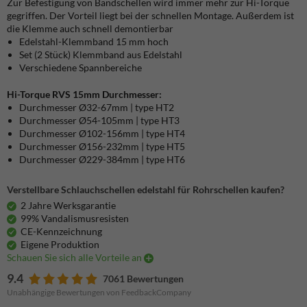
Zur Befestigung von Bandschellen wird immer mehr zur Hi-Torque
gegriffen. Der Vorteil liegt bei der schnellen Montage. Außerdem ist
die Klemme auch schnell demontierbar
Edelstahl-Klemmband 15 mm hoch
Set (2 Stück) Klemmband aus Edelstahl
Verschiedene Spannbereiche
Hi-Torque RVS 15mm Durchmesser:
Durchmesser Ø32-67mm | type HT2
Durchmesser Ø54-105mm | type HT3
Durchmesser Ø102-156mm | type HT4
Durchmesser Ø156-232mm | type HT5
Durchmesser Ø229-384mm | type HT6
Verstellbare Schlauchschellen edelstahl für Rohrschellen kaufen?
2 Jahre Werksgarantie
99% Vandalismusresisten
CE-Kennzeichnung
Eigene Produktion
Schauen Sie sich alle Vorteile an
9.4
7061 Bewertungen
Unabhängige Bewertungen von FeedbackCompany