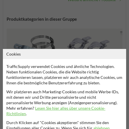
Produktkategorien in dieser Gruppe
Cookies
TrafficSupply verwendet Cookies und ähnliche Technologien.
Neben funktionalen Cookies, die die Website richtig
funktionieren lassen, platzieren wir auch analytische Cookies, um
Rohrschellen standard
Rohrp
Rohrschellen verstellbar
Ihnen die bestmögliche Benutzererfahrung zu bieten.
Wir platzieren auch Marketing-Cookies und mobile Werbe-IDs,
mit denen wir und Dritte personalisierte und nicht
Befestigungsmaterial
personalisierte Werbung anzeigen (Anzeigenpersonalisierung).
Mehr erfahren?
Lesen Sie hier alles über unsere Cookie-
Richtlinien
.
Durch Klicken auf "Cookies akzeptieren" stimmen Sie den
Stellen Sie Ihre Frage an NachbarschaftsschutzSchild.de
Einstellungen aller Cookies zu. Wenn Sie sich für
ablehnen
,