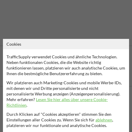
Cookies
TrafficSupply verwendet Cookies und ähnliche Technologien.
Neben funktionalen Cookies, die die Website richtig
funktionieren lassen, platzieren wir auch analytische Cookies, um
Eine spätere
Ihnen die bestmögliche Benutzererfahrung zu bieten.
Zahlung ist
Vorkasse
möglich
Wir platzieren auch Marketing-Cookies und mobile Werbe-IDs,
mit denen wir und Dritte personalisierte und nicht
personalisierte Werbung anzeigen (Anzeigenpersonalisierung).
Mehr erfahren?
Lesen Sie hier alles über unsere Cookie-
Kontaktieren Sie uns
Richtlinien
.
Wir sind an Werktagen (von 7.00 bis 16.00 Uhr) unter
Durch Klicken auf "Cookies akzeptieren" stimmen Sie den
06782/8787100 erreichbar.
Einstellungen aller Cookies zu. Wenn Sie sich für
ablehnen
,
Fragen? Senden Sie eine E-Mail an
info@trafficsupply.de
oder
platzieren wir nur funktionale und analytische Cookies.
füllen Sie das Formular aus und wir werden so schnell wie
möglich antworten.