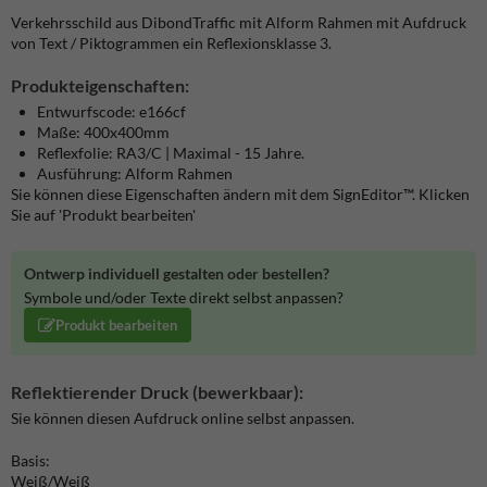
Verkehrsschild aus DibondTraffic mit Alform Rahmen mit Aufdruck
von Text / Piktogrammen ein Reflexionsklasse 3.
Produkteigenschaften:
Entwurfscode: e166cf
Maße: 400x400mm
Reflexfolie: RA3/C | Maximal - 15 Jahre.
Ausführung: Alform Rahmen
Sie können diese Eigenschaften ändern mit dem SignEditor™. Klicken
Sie auf 'Produkt bearbeiten'
Ontwerp individuell gestalten oder bestellen?
Symbole und/oder Texte direkt selbst anpassen?
Produkt bearbeiten
Reflektierender Druck (bewerkbaar):
Sie können diesen Aufdruck online selbst anpassen.
Basis:
Weiß/Weiß