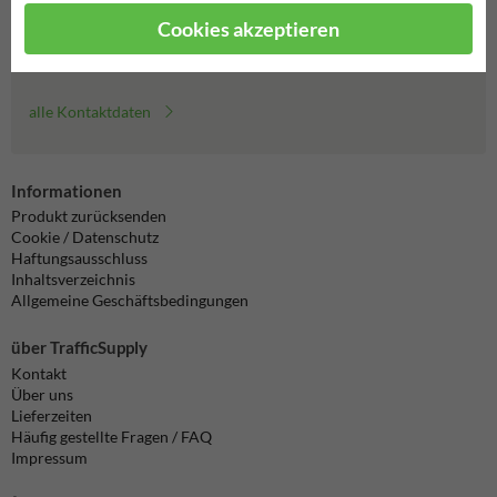
Cookies akzeptieren
info@trafficsupply.de
alle Kontaktdaten
Informationen
Produkt zurücksenden
Cookie / Datenschutz
Haftungsausschluss
Inhaltsverzeichnis
Allgemeine Geschäftsbedingungen
über TrafficSupply
Kontakt
Über uns
Lieferzeiten
Häufig gestellte Fragen / FAQ
Impressum