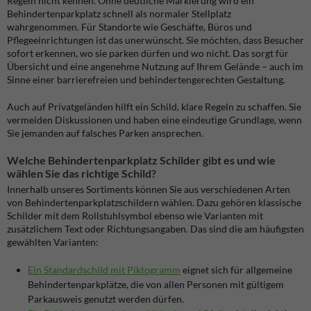
Regeln nicht kennen. Ohne deutliche Markierung wird ein
Behindertenparkplatz schnell als normaler Stellplatz
wahrgenommen. Für Standorte wie Geschäfte, Büros und
Pflegeeinrichtungen ist das unerwünscht. Sie möchten, dass Besucher
sofort erkennen, wo sie parken dürfen und wo nicht. Das sorgt für
Übersicht und eine angenehme Nutzung auf Ihrem Gelände – auch im
Sinne einer barrierefreien und behindertengerechten Gestaltung.
Auch auf Privatgeländen hilft ein Schild, klare Regeln zu schaffen. Sie
vermeiden Diskussionen und haben eine eindeutige Grundlage, wenn
Sie jemanden auf falsches Parken ansprechen.
Welche Behindertenparkplatz Schilder gibt es und wie
wählen Sie das richtige Schild?
Innerhalb unseres Sortiments können Sie aus verschiedenen Arten
von Behindertenparkplatzschildern wählen. Dazu gehören klassische
Schilder mit dem Rollstuhlsymbol ebenso wie Varianten mit
zusätzlichem Text oder Richtungsangaben. Das sind die am häufigsten
gewählten Varianten:
Ein Standardschild mit Piktogramm
eignet sich für allgemeine
Behindertenparkplätze, die von allen Personen mit gültigem
Parkausweis genutzt werden dürfen.