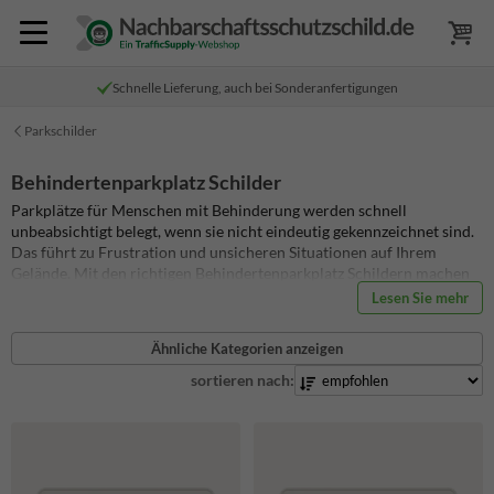
Schnelle Lieferung, auch bei Sonderanfertigungen
Parkschilder
Behindertenparkplatz Schilder
Parkplätze für Menschen mit Behinderung werden schnell
unbeabsichtigt belegt, wenn sie nicht eindeutig gekennzeichnet sind.
Das führt zu Frustration und unsicheren Situationen auf Ihrem
Gelände. Mit den richtigen Behindertenparkplatz Schildern machen
Sie sofort sichtbar, welche Stellplätze reserviert sind, und vermeiden
Lesen Sie mehr
Missverständnisse.
Ähnliche Kategorien anzeigen
Bei Verkehrsschildkaufen.de finden Sie verschiedene
Parkschilder
für
Menschen mit Behinderung, von Schildern mit reinem Symbol bis hin
sortieren nach:
zu Ausführungen mit Text oder Pfeil. Sie bestellen bequem und
profitieren von schneller Lieferung und zuverlässiger Qualität. Sehen
Sie sich das Sortiment an und wählen Sie das Schild, das zu Ihrer
Situation passt.