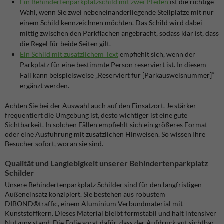
Ein Behindertenparkplatzschild mit zwei Pfeilen
ist die richtige
Wahl, wenn Sie zwei nebeneinanderliegende Stellplätze mit nur
einem Schild kennzeichnen möchten. Das Schild wird dabei
mittig zwischen den Parkflächen angebracht, sodass klar ist, dass
die Regel für beide Seiten gilt.
Ein Schild mit zusätzlichem Text
empfiehlt sich, wenn der
Parkplatz für eine bestimmte Person reserviert ist. In diesem
Fall kann beispielsweise „Reserviert für [Parkausweisnummer]“
ergänzt werden.
Achten Sie bei der Auswahl auch auf den Einsatzort. Je stärker
frequentiert die Umgebung ist, desto wichtiger ist eine gute
Sichtbarkeit. In solchen Fällen empfiehlt sich ein größeres Format
oder eine Ausführung mit zusätzlichen Hinweisen. So wissen Ihre
Besucher sofort, woran sie sind.
Qualität und Langlebigkeit unserer Behindertenparkplatz
Schilder
Unsere Behindertenparkplatz Schilder sind für den langfristigen
Außeneinsatz konzipiert. Sie bestehen aus robustem
DIBOND®traffic, einem Aluminium Verbundmaterial mit
Kunststoffkern. Dieses Material bleibt formstabil und hält intensiver
Nutzung stand. Die Folie sorgt dafür, dass der Aufdruck gut sichtbar