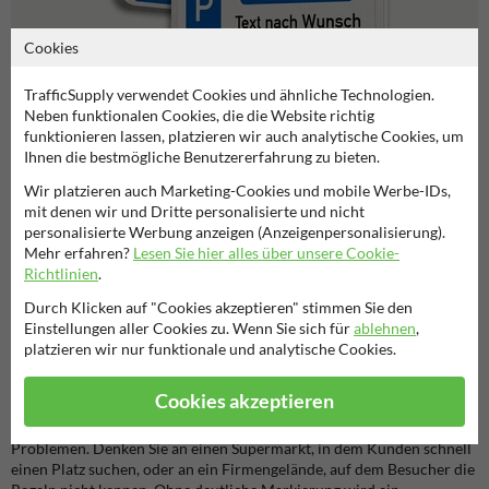
Cookies
TrafficSupply verwendet Cookies und ähnliche Technologien.
Neben funktionalen Cookies, die die Website richtig
funktionieren lassen, platzieren wir auch analytische Cookies, um
Parken erlaubt
Ihnen die bestmögliche Benutzererfahrung zu bieten.
Wir platzieren auch Marketing-Cookies und mobile Werbe-IDs,
mit denen wir und Dritte personalisierte und nicht
personalisierte Werbung anzeigen (Anzeigenpersonalisierung).
Behindertenparkplatz Schilder
Mehr erfahren?
Lesen Sie hier alles über unsere Cookie-
Richtlinien
.
Warum Behindertenparkplatz Schilder wichtig sind
Durch Klicken auf "Cookies akzeptieren" stimmen Sie den
Ein gut sichtbares Behindertenparkplatzschild zeigt sofort, welche
Einstellungen aller Cookies zu. Wenn Sie sich für
ablehnen
,
Stellplätze reserviert sind. So verhindern Sie, dass Besucher
platzieren wir nur funktionale und analytische Cookies.
versehentlich falsch parken, und die vorgesehenen Plätze bleiben
verfügbar.
Cookies akzeptieren
Auf Parkplätzen ohne klare Kennzeichnung kommt es häufig zu
Problemen. Denken Sie an einen Supermarkt, in dem Kunden schnell
einen Platz suchen, oder an ein Firmengelände, auf dem Besucher die