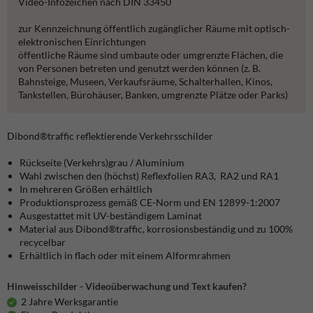
Video-Infozeichen nach DIN 33450
zur Kennzeichnung öffentlich zugänglicher Räume mit optisch-
elektronischen Einrichtungen
öffentliche Räume sind umbaute oder umgrenzte Flächen, die
von Personen betreten und genutzt werden können (z. B.
Bahnsteige, Museen, Verkaufsräume, Schalterhallen, Kinos,
Tankstellen, Bürohäuser, Banken, umgrenzte Plätze oder Parks)
Dibond®traffic
reflektierende Verkehrsschilder
Rückseite (Verkehrs)grau / Aluminium
Wahl zwischen den (höchst) Reflexfolien RA3, RA2 und RA1
In mehreren Größen erhältlich
Produktionsprozess gemäß CE-Norm und EN 12899-1:2007
Ausgestattet mit UV-beständigem Laminat
Material aus Dibond®traffic, korrosionsbeständig und zu 100%
recycelbar
Erhältlich in flach oder mit einem Alformrahmen
Hinweisschilder - Videoüberwachung und Text kaufen?
2 Jahre Werksgarantie