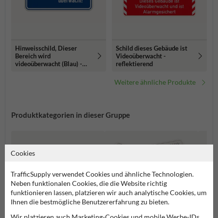
Hinweisschild, Dieser
Schild dieses Gebäude ist
Bereich wird
Videoüberwacht -
videoüberwacht (Blau) -
reflektierend
reflektierend
Weitere ähnliche Produkte
Produktkategorien in dieser Gruppe
Cookies
TrafficSupply verwendet Cookies und ähnliche Technologien.
Neben funktionalen Cookies, die die Website richtig
funktionieren lassen, platzieren wir auch analytische Cookies, um
Ihnen die bestmögliche Benutzererfahrung zu bieten.
Wir platzieren auch Marketing-Cookies und mobile Werbe-IDs,