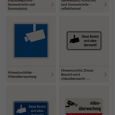
Fluchtwegschild -
Sammelplatz schild mit
Sammelstelle und
text Sammelstelle -
Sammelplatz
reflektierend
Hinweisschild, Dieser
Hinweisschilder -
Bereich wird
Videoüberwachung
videoüberwacht -
reflektierend