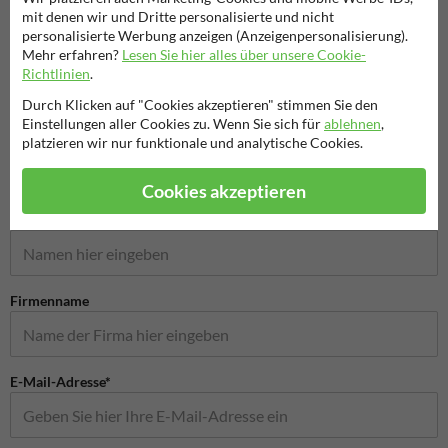
mit denen wir und Dritte personalisierte und nicht
Verkehrsschilder nach
personalisierte Werbung anzeigen (Anzeigenpersonalisierung).
Videoüberwachung Schilder
Privat
Wunsch
Mehr erfahren?
Lesen Sie hier alles über unsere Cookie-
Richtlinien
.
Hinweisschilder
Durch Klicken auf "Cookies akzeptieren" stimmen Sie den
Einstellungen aller Cookies zu. Wenn Sie sich für
ablehnen
,
platzieren wir nur funktionale und analytische Cookies.
Cookies akzeptieren
Stellen Sie Ihre Frage an NachbarschaftsschutzSchild.de
Name*
Firmenname
E-Mail-Adresse*