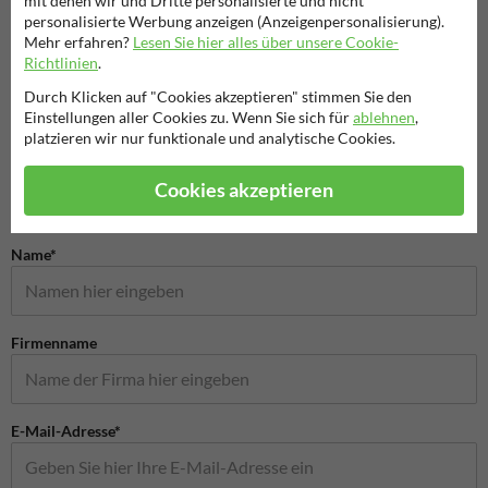
mit denen wir und Dritte personalisierte und nicht
personalisierte Werbung anzeigen (Anzeigenpersonalisierung).
Mehr erfahren?
Lesen Sie hier alles über unsere Cookie-
Parkpl
Parkplatzschilder
Parken erlaubt Schilder
Richtlinien
.
Elektr
Durch Klicken auf "Cookies akzeptieren" stimmen Sie den
Einstellungen aller Cookies zu. Wenn Sie sich für
ablehnen
,
Parkschilder
platzieren wir nur funktionale und analytische Cookies.
Cookies akzeptieren
Stellen Sie Ihre Frage an NachbarschaftsschutzSchild.de
Name*
Firmenname
E-Mail-Adresse*