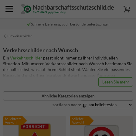
Schnelle Lieferung, auch bei Sonderanfertigungen
Hinweisschilder
Verkehrsschilder nach Wunsch
Ein
Verkehrsschilder
passt nicht immer zu Ihrer individuellen
Situation. Mit unseren Verkehrsschilder nach Wunsch bestimmen Sie
deshalb selbst, was auf Ihrem Schild steht. Wählen Sie ein passendes
Basisschild und öffnen Sie über „Entwurf anpassen“ unseren
SignEditor. Dort passen Sie Symbol, Text, Farbe und Format einfach
Lesen Sie mehr
an Ihre Wünsche an. Anschließend bestellen Sie Ihr individuell
gestaltetes Schild direkt online. Wir fertigen es aus hochwertigem,
Ähnliche Kategorien anzeigen
reflektierendem Dibond®traffic und liefern es innerhalb von 3 bis 4
Werktagen.
sortieren nach:
beliebteste
beliebte
Auswahl
Auswahl