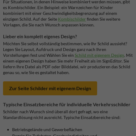
Für Situationen, in denen Hinweise kombiniert werden müssen, gibt
es Kombischilder. Ein Beispiel: ein Warnzeichen für Kinder
kombiniert mit einer Geschwindigkeitsbegrenzung auf einem
einzigen Schild. Auf der Seite
Kombischilder
finden Sie weitere
Vorlagen, die Sie nach Wunsch anpassen können.
Lieber ein komplett eigenes Design?
Möchten Sie selbst vollständig bestimmen, wie Ihr Schild aussieht?
Legen Sie Layout, Aufdruck und Design ganz nach Ihren
Vorstellungen fest und Wählen Sie ein
Schild mit eigenem Design
.
Mit
einem eigenen Design haben Sie mehr Freiheit als im SignEditor. Sie
liefern Ihre Datei als PDF oder Bilddatei, wir produzieren das Schild
genau so, wie Sie es gestaltet haben.
Zur Seite Schilder mit eigenem Design
Typische Einsatzbereiche für individuelle Verkehrsschilder
Schilder nach Wunsch sind überall dort gefragt, wo eine
Standardlösung nicht ausreicht. Typische Einsatzbereiche sind:
Betriebsgelände und Gewerbeflächen
Regeln Sie Zufahrten, Geschwindigkeiten und