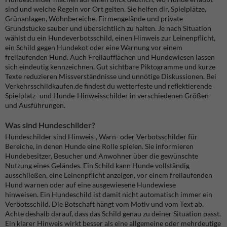
sind und welche Regeln vor Ort gelten. Sie helfen dir, Spielplätze,
Grünanlagen, Wohnbereiche, Firmengelände und private
Grundstücke sauber und übersichtlich zu halten. Je nach Situation
wählst du ein Hundeverbotsschild, einen Hinweis zur Leinenpflicht,
ein Schild gegen Hundekot oder eine Warnung vor einem
freilaufenden Hund. Auch Freilaufflächen und Hundewiesen lassen
sich eindeutig kennzeichnen. Gut sichtbare Piktogramme und kurze
Texte reduzieren Missverständnisse und unnötige Diskussionen. Bei
Verkehrsschildkaufen.de findest du wetterfeste und reflektierende
Spielplatz- und Hunde-Hinweisschilder in verschiedenen Größen
und Ausführungen.
Was sind Hundeschilder?
Hundeschilder sind Hinweis-, Warn- oder Verbotsschilder für
Bereiche, in denen Hunde eine Rolle spielen. Sie informieren
Hundebesitzer, Besucher und Anwohner über die gewünschte
Nutzung eines Geländes. Ein Schild kann Hunde vollständig
ausschließen, eine Leinenpflicht anzeigen, vor einem freilaufenden
Hund warnen oder auf eine ausgewiesene Hundewiese
hinweisen. Ein Hundeschild ist damit nicht automatisch immer ein
Verbotsschild. Die Botschaft hängt vom Motiv und vom Text ab.
Achte deshalb darauf, dass das Schild genau zu deiner Situation passt.
Ein klarer Hinweis wirkt besser als eine allgemeine oder mehrdeutige