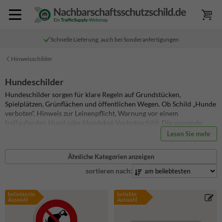
Schnelle Lieferung, auch bei Sonderanfertigungen
Hinweisschilder
Hundeschilder
Hundeschilder sorgen für klare Regeln auf Grundstücken,
Spielplätzen, Grünflächen und öffentlichen Wegen. Ob Schild „Hunde
verboten“, Hinweis zur Leinenpflicht, Warnung vor einem
freilaufenden Hund oder Hundekot-Verbotsschild: Die passende
Beschilderung verhindert Missverständnisse und macht Vorgaben
Lesen Sie mehr
sofort sichtbar. Gut verständliche Piktogramme helfen
Hundebesitzern, Besuchern und Anwohnern, die Regeln schnell zu
Ähnliche Kategorien anzeigen
erkennen. Du findest wetterfeste Hundeverbotsschilder für private,
gewerbliche und kommunale Außenbereiche. Je nach Standort
sortieren nach:
wählst du verschiedene Größen, Reflexionsklassen sowie eine flache
Ausführung oder ein Schild mit stabilem Alform-Rahmen. Auch
beliebteste
beliebte
individuelle Hundeschilder mit Wunschtext oder eigenem Design
Auswahl
Auswahl
lassen sich passend zu deinem Einsatzbereich gestalten. Entdecke
jetzt das passende Hundeschild für saubere, sichere und