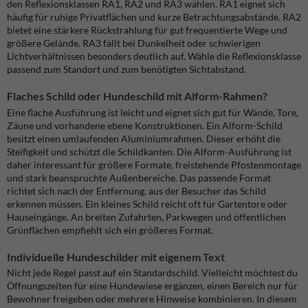
den Reflexionsklassen RA1, RA2 und RA3 wählen. RA1 eignet sich
häufig für ruhige Privatflächen und kurze Betrachtungsabstände. RA2
bietet eine stärkere Rückstrahlung für gut frequentierte Wege und
größere Gelände. RA3 fällt bei Dunkelheit oder schwierigen
Lichtverhältnissen besonders deutlich auf. Wähle die Reflexionsklasse
passend zum Standort und zum benötigten Sichtabstand.
Flaches Schild oder Hundeschild mit Alform-Rahmen?
Eine flache Ausführung ist leicht und eignet sich gut für Wände, Tore,
Zäune und vorhandene ebene Konstruktionen. Ein Alform-Schild
besitzt einen umlaufenden Aluminiumrahmen. Dieser erhöht die
Steifigkeit und schützt die Schildkanten. Die Alform-Ausführung ist
daher interessant für größere Formate, freistehende Pfostenmontage
und stark beanspruchte Außenbereiche. Das passende Format
richtet sich nach der Entfernung, aus der Besucher das Schild
erkennen müssen. Ein kleines Schild reicht oft für Gartentore oder
Hauseingänge. An breiten Zufahrten, Parkwegen und öffentlichen
Grünflächen empfiehlt sich ein größeres Format.
Individuelle Hundeschilder mit eigenem Text
Nicht jede Regel passt auf ein Standardschild. Vielleicht möchtest du
Öffnungszeiten für eine Hundewiese ergänzen, einen Bereich nur für
Bewohner freigeben oder mehrere Hinweise kombinieren. In diesem