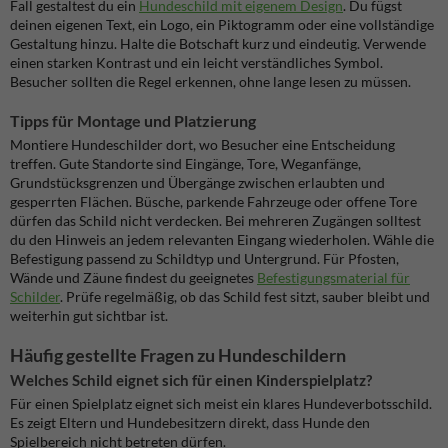
Fall gestaltest du ein
Hundeschild mit eigenem Design
. Du fügst
deinen eigenen Text, ein Logo, ein Piktogramm oder eine vollständige
Gestaltung hinzu. Halte die Botschaft kurz und eindeutig. Verwende
einen starken Kontrast und ein leicht verständliches Symbol.
Besucher sollten die Regel erkennen, ohne lange lesen zu müssen.
Tipps für Montage und Platzierung
Montiere Hundeschilder dort, wo Besucher eine Entscheidung
treffen. Gute Standorte sind Eingänge, Tore, Weganfänge,
Grundstücksgrenzen und Übergänge zwischen erlaubten und
gesperrten Flächen. Büsche, parkende Fahrzeuge oder offene Tore
dürfen das Schild nicht verdecken. Bei mehreren Zugängen solltest
du den Hinweis an jedem relevanten Eingang wiederholen. Wähle die
Befestigung passend zu Schildtyp und Untergrund. Für Pfosten,
Wände und Zäune findest du geeignetes
Befestigungsmaterial für
Schilder
. Prüfe regelmäßig, ob das Schild fest sitzt, sauber bleibt und
weiterhin gut sichtbar ist.
Häufig gestellte Fragen zu Hundeschildern
Welches Schild eignet sich für einen Kinderspielplatz?
Für einen Spielplatz eignet sich meist ein klares Hundeverbotsschild.
Es zeigt Eltern und Hundebesitzern direkt, dass Hunde den
Spielbereich nicht betreten dürfen.